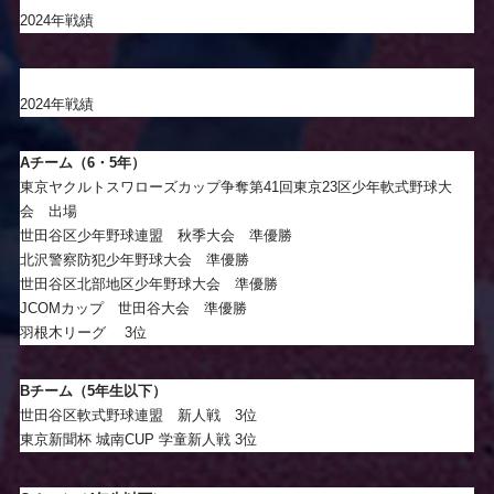
2024年戦績
2024年戦績
Aチーム（6・5年）
東京ヤクルトスワローズカップ争奪第41回東京23区少年軟式野球大
会 出場
世田谷区少年野球連盟 秋季大会 準優勝
北沢警察防犯少年野球大会 準優勝
世田谷区北部地区少年野球大会 準優勝
JCOMカップ 世田谷大会 準優勝
羽根木リーグ 3位
Bチーム（5年生以下）
世田谷区軟式野球連盟 新人戦 3位
東京新聞杯 城南CUP 学童新人戦 3位