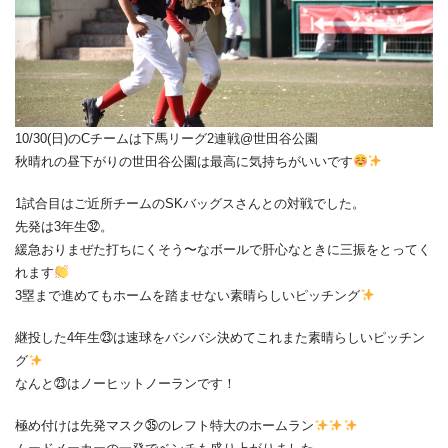
10/30(日)のCチームは下馬リーグ2連戦@世田谷公園
秋晴れの昼下がりの世田谷公園は最高に気持ちがいいです
1試合目はご近所チームのSKバッグスさんとの対戦でした。
先発は3年生㉜。
緩急おりまぜた打ちにくそう〜なボールで肝心なときに三振をとってく
れます
3塁まで進めてもホームを踏ませない素晴らしいピッチング
継投した4年生㉓は速球をバシバシ決めてこれまた素晴らしいピッチン
グ
なんと㉓はノーヒットノーランです！
極め付けは先発マスク㉟のレフト特大のホームラン