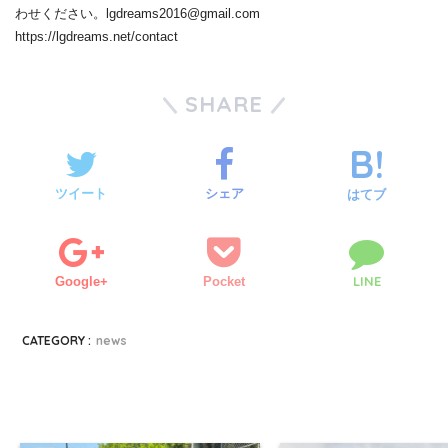
わせください。lgdreams2016@gmail.com
https://lgdreams.net/contact
SHARE
ツイート
シェア
はてブ
LINE
Google+
Pocket
CATEGORY :
news