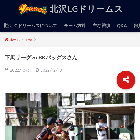
北沢LGドリームス
北沢LGドリームスについて
チーム方針
主な戦績
Q&A
部
ホーム
news
下馬リーグvs SKバッグスさん
2022/10/31
2022/12/10