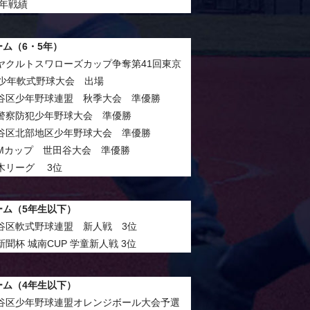
4年戦績
ーム（6・5年）
ヤクルトスワローズカップ争奪第41回東京
区少年軟式野球大会 出場
谷区少年野球連盟 秋季大会 準優勝
警察防犯少年野球大会 準優勝
谷区北部地区少年野球大会 準優勝
OMカップ 世田谷大会 準優勝
木リーグ 3位
ーム（5年生以下）
谷区軟式野球連盟 新人戦 3位
新聞杯 城南CUP 学童新人戦 3位
ーム（4年生以下）
谷区少年野球連盟オレンジボール大会予選