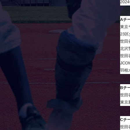
202
Aチ
東京
23
世田
北沢
世田
JC
羽根
Bチ
世田
東京
Cチ
世田