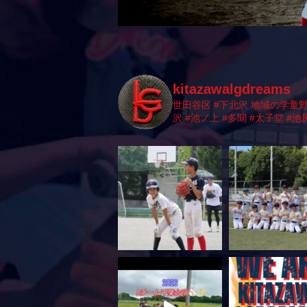
kitazawalgdreams
世田谷区 #下北沢 地域の学童
沢 #池ノ上 #多聞 #太子堂 #池