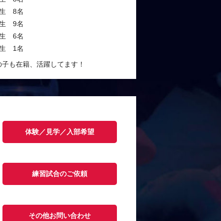
生 8名
生 9名
生 6名
生 1名
の子も在籍、活躍してます！
体験／見学／入部希望
練習試合のご依頼
その他お問い合わせ