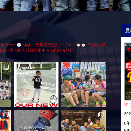
見
野球チーム
体験・見学随時受付中です！
#北沢 #代
尻 #三宿
#新入部員募集中 #未経験者歓迎
詳
20
6年
5年