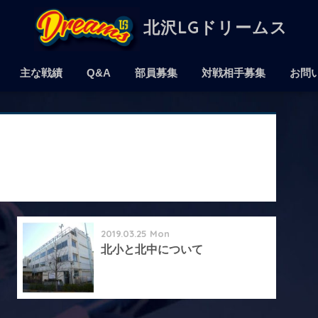
北沢LGドリームス
主な戦績
Q&A
部員募集
対戦相手募集
お問
2019.03.25 Mon
北小と北中について