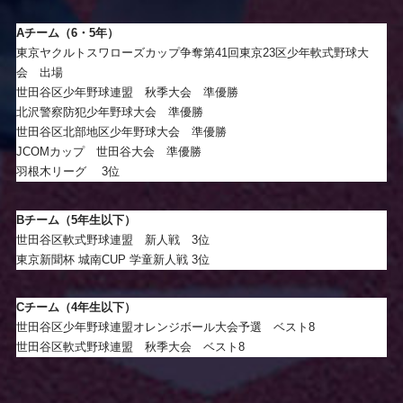
Aチーム（6・5年）
東京ヤクルトスワローズカップ争奪第41回東京23区少年軟式野球大
会 出場
世田谷区少年野球連盟 秋季大会 準優勝
北沢警察防犯少年野球大会 準優勝
世田谷区北部地区少年野球大会 準優勝
JCOMカップ 世田谷大会 準優勝
羽根木リーグ 3位
Bチーム（5年生以下）
世田谷区軟式野球連盟 新人戦 3位
東京新聞杯 城南CUP 学童新人戦 3位
Cチーム（4年生以下）
世田谷区少年野球連盟オレンジボール大会予選 ベスト8
世田谷区軟式野球連盟 秋季大会 ベスト8