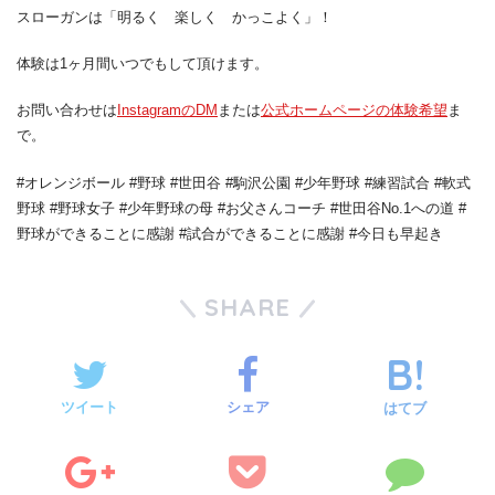
スローガンは「明るく 楽しく かっこよく」！
体験は1ヶ月間いつでもして頂けます。
お問い合わせは
InstagramのDM
または
公式ホームページの体験希望
ま
で。
#オレンジボール #野球 #世田谷 #駒沢公園 #少年野球 #練習試合 #軟式
野球 #野球女子 #少年野球の母 #お父さんコーチ #世田谷No.1への道 #
野球ができることに感謝 #試合ができることに感謝 #今日も早起き
SHARE
ツイート
シェア
はてブ