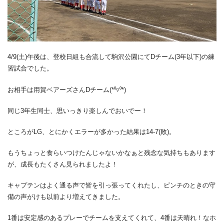
4/9(土)午後は、登校日組も合流して駒沢公園にてDチーム(3年以下)の練
習試合でした。
お相手は用賀ベアーズさんDチーム(*⁰▿⁰*)
同じ3年生同士、思いっきり楽しんでおいでー！
ところがLG、とにかくエラーが多かった結果は14-7(敗)。
もうちょっと食らいつけたんじゃないかなぁと残念な気持ちもあります
が、成長もたくさん見られましたよ！
キャプテンはよく通る声で皆を引っ張ってくれたし、ピンチのときの守
備の声がけも以前より増えてきました。
1番は安定感のあるプレーでチームを支えてくれて、4番は天晴れ！なホ