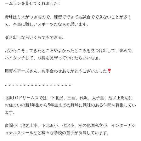
ームランを見せてくれました！
野球はミスがつきもので、練習でできても試合でできないことが多く
て、本当に難しいスポーツだなぁと思います。
ダメ出しならいくらでもできる。
だからこそ、できたところやよかったところを見つけ出して、褒めて、
ハイタッチして、成長を見守っていけたらいいなぁ。
用賀ベアーズさん、お手合わせありがとうございました
………………….………………………
北沢LGドリームスでは、下北沢、三宿、代沢、太子堂、池ノ上周辺に
お住まいの新1年生から5年生までの野球に興味のある仲間を募集してい
ます。
多聞小、池之上小、下北沢小、代沢小、その他国私立小、インターナシ
ョナルスクールなど様々な学校の選手が所属しています。