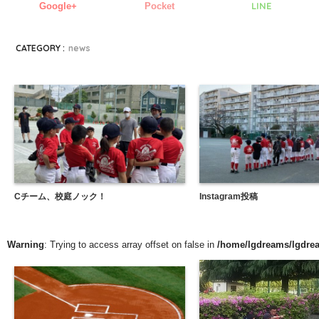
LINE
Google+
Pocket
CATEGORY :
news
Cチーム、校庭ノック！
Instagram投稿
Warning
: Trying to access array offset on false in
/home/lgdreams/lgdrea