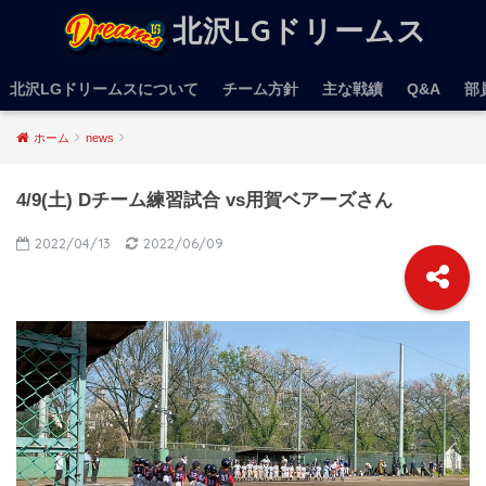
北沢LGドリームス
北沢LGドリームスについて
チーム方針
主な戦績
Q&A
部
ホーム
news
4/9(土) Dチーム練習試合 vs用賀ベアーズさん
2022/04/13
2022/06/09