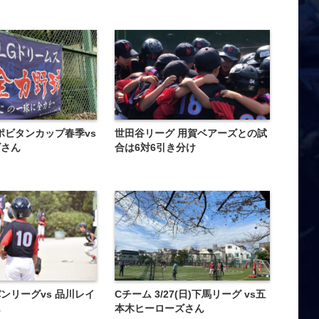
Cリポビタンカップ春季vs
世田谷リーグ 用賀ベアーズとの試
ズさん
合は6対6引き分け
ンリーグvs 品川レイ
Cチーム️ 3/27(日)下馬リーグ vs五
ん
本木ヒーローズさん