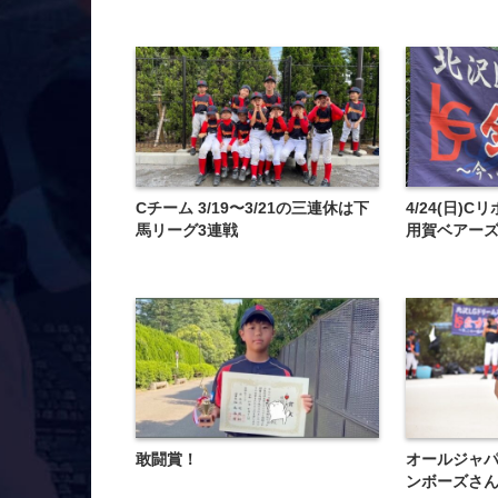
Cチーム ️3/19〜3/21の三連休は下
4/24(日)
馬リーグ3連戦
用賀ベアー
敢闘賞！
オールジャパ
ンボーズさ