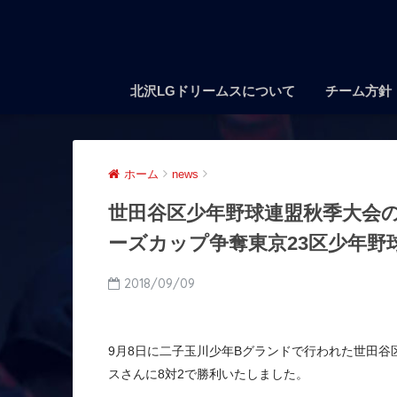
北沢LGドリームスについて
チーム方針
ホーム
news
世田谷区少年野球連盟秋季大会
ーズカップ争奪東京23区少年野
2018/09/09
9月8日に二子玉川少年Bグランドで行われた世田
スさんに8対2で勝利いたしました。