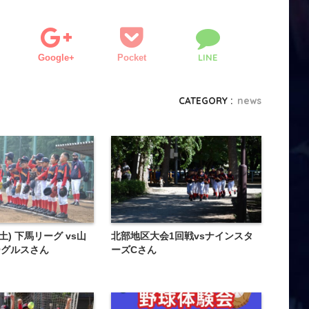
LINE
Google+
Pocket
CATEGORY :
news
2(土) 下馬リーグ vs山
北部地区大会1回戦vsナインスタ
ーグルスさん
ーズCさん