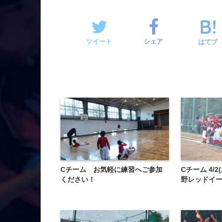
ツイート
シェア
はてブ
Cチーム お気軽に練習へご参加
️Cチーム️ 4/
ください！
野レッドイ