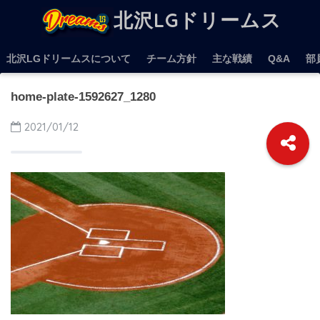
北沢LGドリームス
北沢LGドリームスについて
チーム方針
主な戦績
Q&A
部
home-plate-1592627_1280
2021/01/12