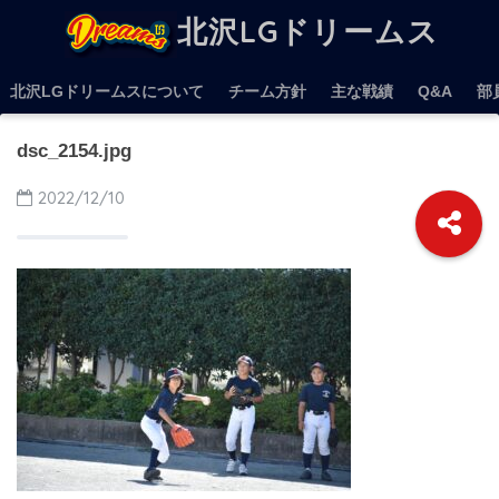
北沢LGドリームス
北沢LGドリームスについて
チーム方針
主な戦績
Q&A
部
dsc_2154.jpg
2022/12/10