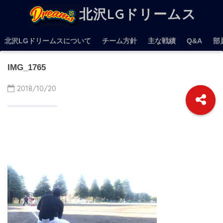
北沢LGドリームス
北沢LGドリームスについて
チーム方針
主な戦績
Q&A
部
IMG_1765
2018/10/20