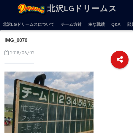
北沢LGドリームス
北沢LGドリームスについて
チーム方針
主な戦績
Q&A
部
IMG_0076
2018/06/02