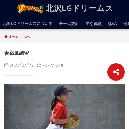
北沢LGドリームス
北沢LGドリームスについて
チーム方針
主な戦績
Q&A
部
ホーム
news
合宿風練習
2022/07/25
2022/12/10