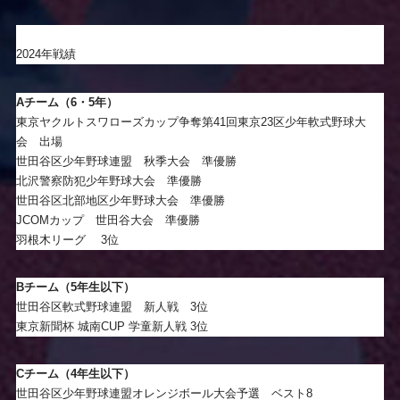
2024年戦績
Aチーム（6・5年）
東京ヤクルトスワローズカップ争奪第41回東京23区少年軟式野球大
会 出場
世田谷区少年野球連盟 秋季大会 準優勝
北沢警察防犯少年野球大会 準優勝
世田谷区北部地区少年野球大会 準優勝
JCOMカップ 世田谷大会 準優勝
羽根木リーグ 3位
Bチーム（5年生以下）
世田谷区軟式野球連盟 新人戦 3位
東京新聞杯 城南CUP 学童新人戦 3位
Cチーム（4年生以下）
世田谷区少年野球連盟オレンジボール大会予選 ベスト8