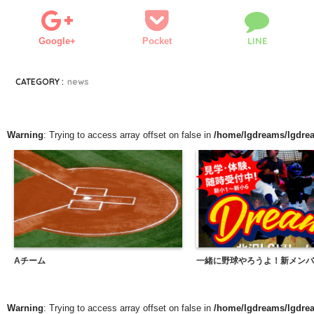
LINE
Google+
Pocket
CATEGORY :
news
Warning
: Trying to access array offset on false in
/home/lgdreams/lgdrea
Aチーム
一緒に野球やろうよ！新メンバ
Warning
: Trying to access array offset on false in
/home/lgdreams/lgdrea