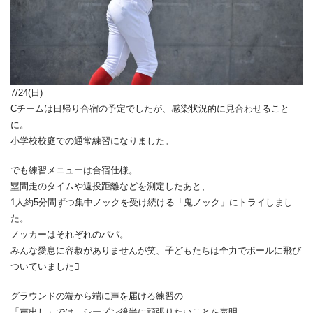
7/24(日)
Cチームは日帰り合宿の予定でしたが、感染状況的に見合わせること
に。
小学校校庭での通常練習になりました。
でも練習メニューは合宿仕様。
塁間走のタイムや遠投距離などを測定したあと、
1人約5分間ずつ集中ノックを受け続ける「鬼ノック」にトライしまし
た。
ノッカーはそれぞれのパパ。
みんな愛息に容赦がありませんが笑、子どもたちは全力でボールに飛び
ついていました
グラウンドの端から端に声を届ける練習の
「声出し」では、シーズン後半に頑張りたいことを表明。