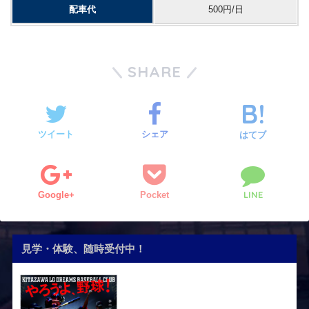
配車代
500円/日
SHARE
ツイート
シェア
はてブ
LINE
Google+
Pocket
見学・体験、随時受付中！