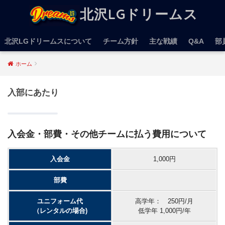
北沢LGドリームス
北沢LGドリームスについて
チーム方針
主な戦績
Q&A
部
ホーム
入部にあたり
入会金・部費・その他チームに払う費用について
入会金
1,000円
部費
ユニフォーム代
高学年： 250円/月
（レンタルの場合)
低学年 1,000円/年