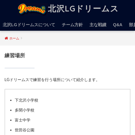
北沢LGドリームス
北沢LGドリームスについて
チーム方針
主な戦績
Q&A
部
ホーム
練習場所
LGドリームスで練習を行う場所について紹介します。
下北沢小学校
多聞小学校
富士中学
世田谷公園