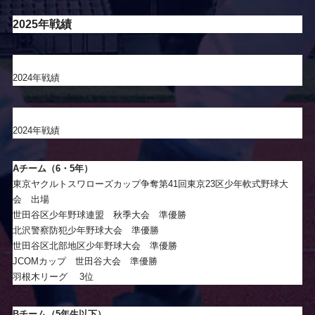
2025年戦績
2024年戦績
2024年戦績
Aチーム（6・5年）
東京ヤクルトスワローズカップ争奪第41回東京23区少年軟式野球大
会 出場
世田谷区少年野球連盟 秋季大会 準優勝
北沢警察防犯少年野球大会 準優勝
世田谷区北部地区少年野球大会 準優勝
JCOMカップ 世田谷大会 準優勝
羽根木リーグ 3位
Bチーム（5年生以下）