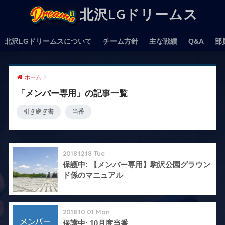
北沢LGドリームス
北沢LGドリームスについて
チーム方針
主な戦績
Q&A
部
ホーム
「メンバー専用」の記事一覧
引き継ぎ書
当番
2018.12.18 Tue
保護中: 【メンバー専用】駒沢公園グラウン
ド係のマニュアル
2018.10.01 Mon
保護中: 10月度当番