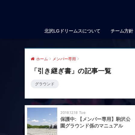
北沢LGドリームスについて
チーム方針
ホーム
メンバー専用
「引き継ぎ書」の記事一覧
グラウンド
2018.12.18 Tue
保護中: 【メンバー専用】駒沢公
園グラウンド係のマニュアル